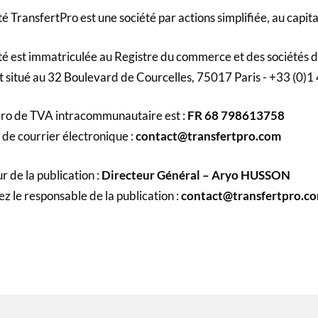
té TransfertPro est une société par actions simplifiée, au capit
té est immatriculée au Registre du commerce et des sociétés de
st situé au 32 Boulevard de Courcelles, 75017 Paris - +33 (0)1
ro de TVA intracommunautaire est :
FR 68 798613758
de courrier électronique :
contact@transfertpro.com
r de la publication :
Directeur Général – Aryo HUSSON
z le responsable de la publication :
contact@transfertpro.c