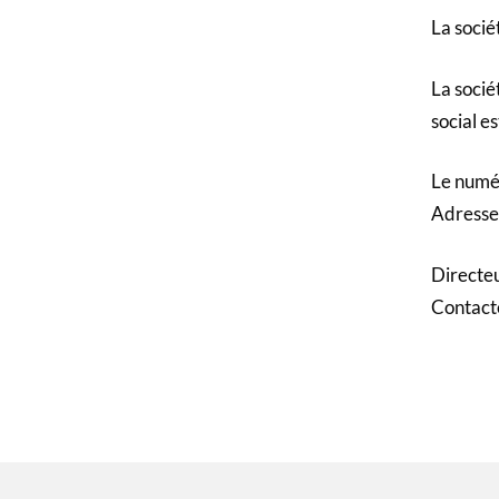
La socié
La socié
social e
Le numé
Adresse 
Directeu
Contacte