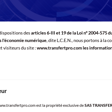
ispositions des
articles 6-III et 19 de la Loi n° 2004-575 d
s l'économie numérique
, dite L.C.E.N., nous portons à la 
t visiteurs du site :
www.transfertpro.com les information
eur
www.transfertpro.com est la propriété exclusive de
SAS TRANSFE