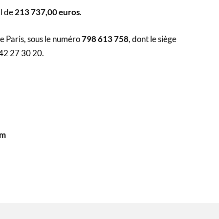
al de
213 737,00 euros
.
 Paris, sous le numéro ‎
798 613 758
, dont le siège
 42 27 30 20.
om