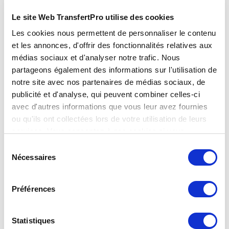
Migration de framework pour une refonte
Le site Web TransfertPro utilise des cookies
ergonomique l’année suivante
Les cookies nous permettent de personnaliser le contenu
Renforcement des outils de supervision
et les annonces, d'offrir des fonctionnalités relatives aux
Démarrage de la certification ISO27001
médias sociaux et d'analyser notre trafic. Nous
partageons également des informations sur l'utilisation de
Transfertpro vous remercie pour la confiance accordée et
notre site avec nos partenaires de médias sociaux, de
renouvelée, qui nous permet d’améliorer nos produits et
publicité et d'analyse, qui peuvent combiner celles-ci
nos services pour construire un monde meilleur et plus
avec d'autres informations que vous leur avez fournies
sécurisé.
ou qu'ils ont collectées lors de votre utilisation de leurs
services. Vous consentez à nos cookies si vous
continuez à utiliser notre site Web.
Amaury Behaghel
Sélection
Nécessaires
du
consentement
Directeur de Transfertpro
Préférences
Statistiques