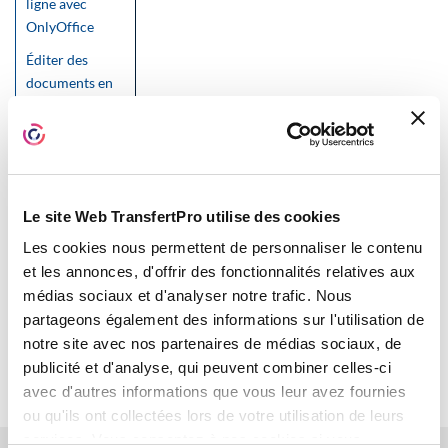
ligne avec
OnlyOffice
Éditer des
documents en
ligne avec
Collabora
Online
Envoyer des
pièces jointes
Le site Web TransfertPro utilise des cookies
avec la boîte
Les cookies nous permettent de personnaliser le contenu
d’envoi de TBox
et les annonces, d'offrir des fonctionnalités relatives aux
Information sur
médias sociaux et d'analyser notre trafic. Nous
les mises à jour
partageons également des informations sur l'utilisation de
de TransfertPro
notre site avec nos partenaires de médias sociaux, de
publicité et d'analyse, qui peuvent combiner celles-ci
avec d'autres informations que vous leur avez fournies
ou qu'ils ont collectées lors de votre utilisation de leurs
services. Vous consentez à nos cookies si vous