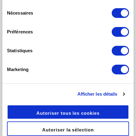
continuez à utiliser notre site Web.
Sélection
Nécessaires
du
ENTREPRISE
consentement
Préférences
À propos
Conditions Générales
Statistiques
Politique de confidentialité
Marketing
Cookies
Afficher les détails
Autoriser tous les cookies
SOLUTIONS
Autoriser la sélection
Tbox : Stockage sécurisé de fichiers