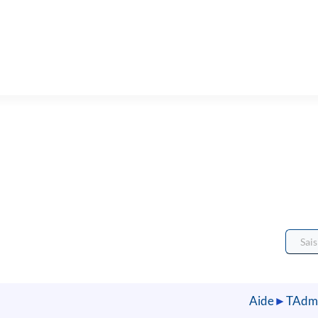
Aide
►
TAdmi