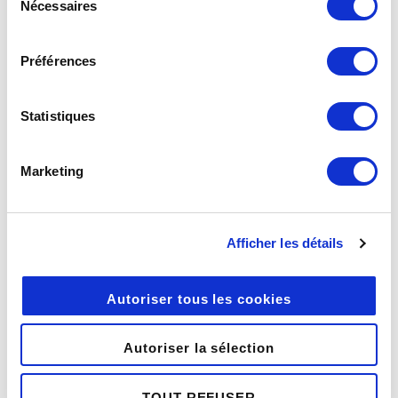
Nécessaires
du
consentement
Préférences
Un document avec la
certification choisie est créé :
Statistiques
Marketing
Pour connaître son quota de
certifications
Le groupe « Quota de signature »
donne le nombre de certifications
Afficher les détails
restantes pour les signatures, les
certificats serveurs (certification
Autoriser tous les cookies
numérique) et les horodatages :
Autoriser la sélection
TOUT REFUSER