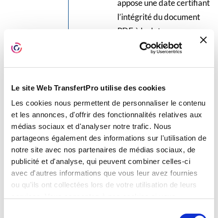
appose une date certifiant
l’intégrité du document
PDF à la date
d’horodatage.
Cliquer sur le bouton
Mettre à
jour
pour valider les
changements :
Le site Web TransfertPro utilise des cookies
Les cookies nous permettent de personnaliser le contenu
et les annonces, d'offrir des fonctionnalités relatives aux
médias sociaux et d'analyser notre trafic. Nous
Pour apposer l’une des certifications
partageons également des informations sur l'utilisation de
notre site avec nos partenaires de médias sociaux, de
Dans son espace TBox, clic droit
publicité et d'analyse, qui peuvent combiner celles-ci
sur le document PDF voulu
avec d'autres informations que vous leur avez fournies
et cliquer sur
Signer
,
Horodater
ou qu'ils ont collectées lors de votre utilisation de leurs
ou
Certifier
:
services. Vous consentez à nos cookies si vous
continuez à utiliser notre site Web.
Sélection