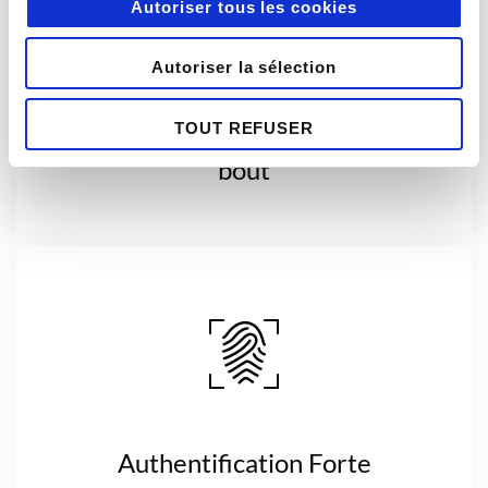
Autoriser tous les cookies
Autoriser la sélection
TOUT REFUSER
Chiffrement de bout en
bout
Authentification Forte