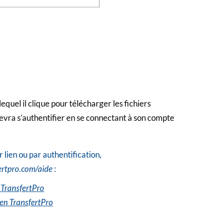
 lequel il clique pour télécharger les fichiers
devra s’authentifier en se connectant à son compte
r lien ou par authentification,
ertpro.com/aide
:
c TransfertPro
ien TransfertPro