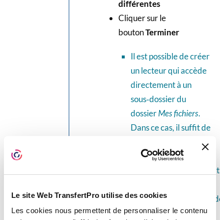
différentes
Cliquer sur le
bouton
Terminer
Il est possible de créer
un lecteur qui accède
directement à un
sous‑dossier du
dossier
Mes fichiers
.
Dans ce cas, il suffit de
le préciser en créant le
lien, exemple :
https://webdav.transfe
accéder au
Le site Web TransfertPro utilise des cookies
sous‑dossier
Formation
d
Les cookies nous permettent de personnaliser le contenu
son espace TBox