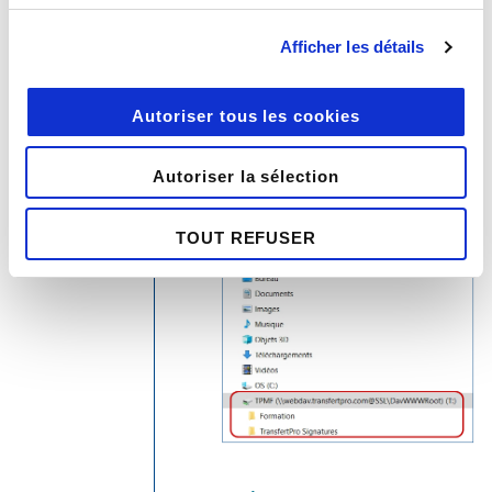
Dans la liste des lecteurs de son
poste de travail (C:, D:, etc.)
Afficher les détails
apparaît le nouveau lecteur
créé prêt à recevoir des
Autoriser tous les cookies
dossiers, cliquer dessus pour
voir les sous‑dossiers du
Autoriser la sélection
dossier
Mes fichiers
de son
espace TBox :
TOUT REFUSER