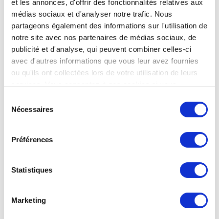
et les annonces, d'offrir des fonctionnalités relatives aux
médias sociaux et d'analyser notre trafic. Nous
Dans la fenêtre de connexion
partageons également des informations sur l'utilisation de
qui apparaît, saisir son
notre site avec nos partenaires de médias sociaux, de
identifiant et son mot de passe
publicité et d'analyse, qui peuvent combiner celles-ci
d’accès à TransfertPro :
avec d'autres informations que vous leur avez fournies
ou qu'ils ont collectées lors de votre utilisation de leurs
services. Vous consentez à nos cookies si vous
continuez à utiliser notre site Web.
Sélection
Nécessaires
du
consentement
Préférences
Cocher
Mémoriser mes
Statistiques
informations
d’identification
Marketing
Cliquer sur le bouton
OK
.