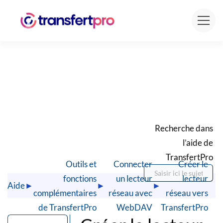
Recherche dans
l’aide de
TransfertPro
Outils et
Connecter
Créer le
fonctions
un lecteur
lecteur
Aide
►
►
►
complémentaires
réseau avec
réseau vers
de TransfertPro
WebDAV
TransfertPro