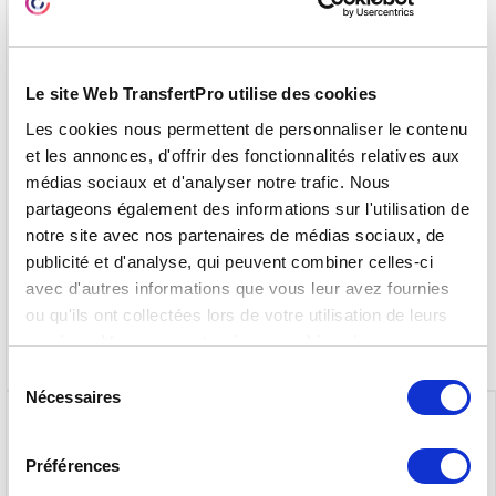
Le site Web TransfertPro utilise des cookies
Editez/Co-éditez des documents
Les cookies nous permettent de personnaliser le contenu
et les annonces, d'offrir des fonctionnalités relatives aux
médias sociaux et d'analyser notre trafic. Nous
partageons également des informations sur l'utilisation de
Option disponible
notre site avec nos partenaires de médias sociaux, de
publicité et d'analyse, qui peuvent combiner celles-ci
avec d'autres informations que vous leur avez fournies
Pack Signatures elDas
ou qu'ils ont collectées lors de votre utilisation de leurs
services. Vous consentez à nos cookies si vous
continuez à utiliser notre site Web.
Sélection
Nécessaires
du
Sur mesure
consentement
Préférences
Échange de fichiers sécurisé sans limites