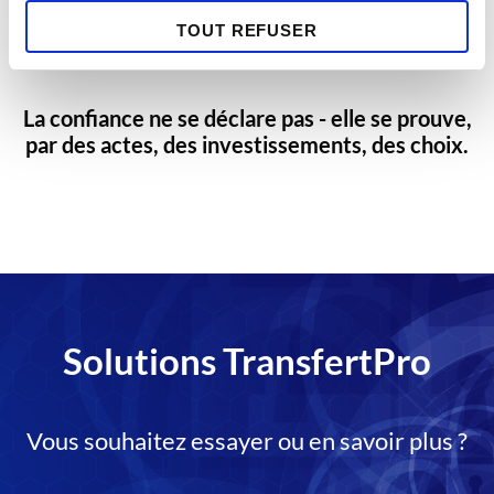
confiance totale, quel que soit leur secteur.
Ainsi, vous utilisez une solution CSPN dans un
TOUT REFUSER
environnement SecNumCloud/HDS/Tisax
La confiance ne se déclare pas - elle se prouve,
par des actes, des investissements, des choix.
Solutions TransfertPro
Vous souhaitez essayer ou en savoir plus ?