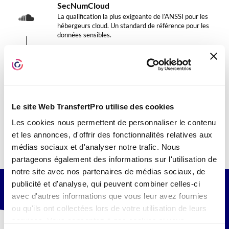
SecNumCloud
La qualification la plus exigeante de
l’ANSSI
pour les
hébergeurs cloud. Un standard de référence pour les
données sensibles.
HDS — Hébergeur de Données de Santé
Certification obligatoire pour l’hébergement de
données
de santé
à caractère personnel en France.
Le site Web TransfertPro utilise des cookies
TISAX — Trusted Information Security
Les cookies nous permettent de personnaliser le contenu
Assessment Exchange
et les annonces, d'offrir des fonctionnalités relatives aux
Standard de sécurité de l’information reconnu dans
l’industrie automobile et au-delà, garantissant la
médias sociaux et d'analyser notre trafic. Nous
protection des informations sensibles échangées.
partageons également des informations sur l'utilisation de
notre site avec nos partenaires de médias sociaux, de
publicité et d'analyse, qui peuvent combiner celles-ci
Certification ISO
avec d'autres informations que vous leur avez fournies
ou qu'ils ont collectées lors de votre utilisation de leurs
services. Vous consentez à nos cookies si vous