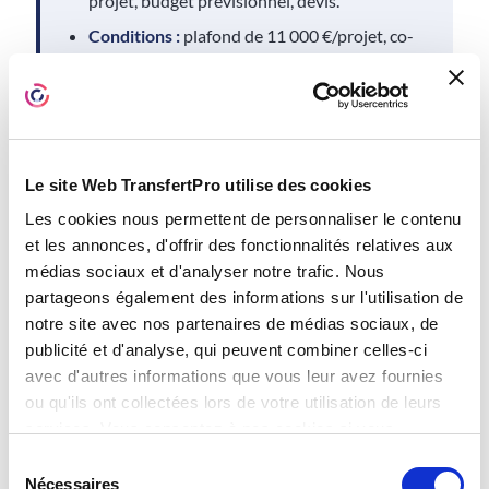
projet, budget prévisionnel, devis.
Conditions :
plafond de 11 000 €/projet, co-
financement min. 30 %.
b. Parcours de cybersécurité de l’ANSSI
Le site Web TransfertPro utilise des cookies
Cible :
toutes collectivités territoriales.
Les cookies nous permettent de personnaliser le contenu
Procédure :
contacter directement l’ANSSI
et les annonces, d'offrir des fonctionnalités relatives aux
ou le délégué régional à la sécurité
médias sociaux et d'analyser notre trafic. Nous
numérique.
partageons également des informations sur l'utilisation de
Déroulé :
un prestataire agréé réalise un
notre site avec nos partenaires de médias sociaux, de
diagnostic initial puis propose un plan
publicité et d'analyse, qui peuvent combiner celles-ci
d’action co-financé.
avec d'autres informations que vous leur avez fournies
ou qu'ils ont collectées lors de votre utilisation de leurs
services. Vous consentez à nos cookies si vous
continuez à utiliser notre site Web.
Sélection
c. Appels à projets régionaux
Nécessaires
du