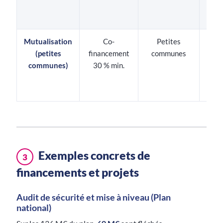
subv
lo
Mutualisation
Co-
Petites
Sol
(petites
financement
communes
logi
communes)
30 % min.
(
séc
for
Exemples concrets de
3
financements et projets
Audit de sécurité et mise à niveau (Plan
national)