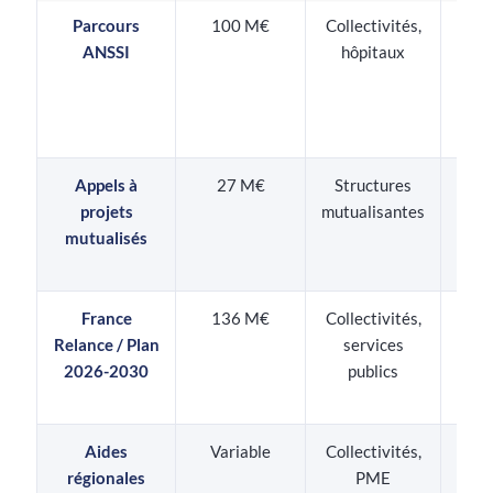
Parcours
100 M€
Collectivités,
Subv
ANSSI
hôpitaux
fina
pro
sur
Appels à
27 M€
Structures
Acqu
projets
mutualisantes
de s
mutualisés
gro
C
France
136 M€
Collectivités,
Audi
Relance / Plan
services
à n
2026-2030
publics
ass
tec
Aides
Variable
Collectivités,
Ch
régionales
PME
numé