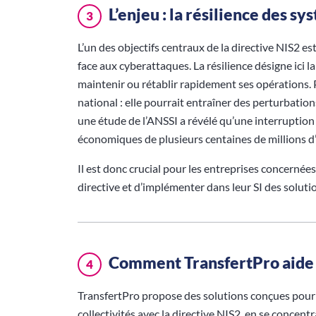
L’enjeu : la résilience des sy
3
L’un des objectifs centraux de la directive NIS2 es
face aux cyberattaques. La résilience désigne ici l
maintenir ou rétablir rapidement ses opérations. 
national : elle pourrait entraîner des perturbatio
une étude de l’ANSSI a révélé qu’une interruption
économiques de plusieurs centaines de millions d
Il est donc crucial pour les entreprises concernée
directive et d’implémenter dans leur SI des soluti
Comment TransfertPro aide 
4
TransfertPro propose des solutions conçues pour f
collectivités avec la directive NIS2, en se concen