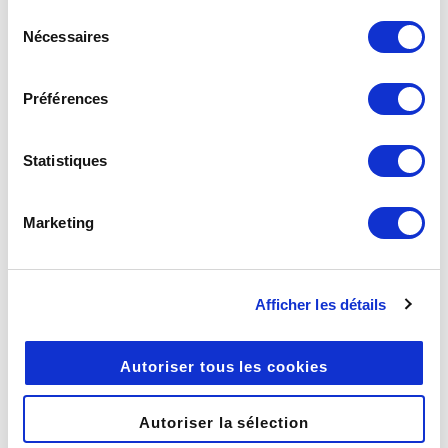
continuez à utiliser notre site Web.
Top 3 des utilisateurs par
Sélection
Nécessaires
du
nombre de fichiers
consentement
réceptionnés
: trois principaux
Préférences
expéditeurs ayant envoyés des
fichiers
Statistiques
En en-tête des colonnes
Date de téléchargement
: date
Marketing
à laquelle le fichier a été
téléchargé
IP de l’utilisateur
: adresse IP
Afficher les détails
— Internet Protocol — du poste
où a été téléchargé le fichier
Autoriser tous les cookies
Destinataire
: nom de la
personne ayant reçu le fichier
Autoriser la sélection
Fichier
: nom des fichiers