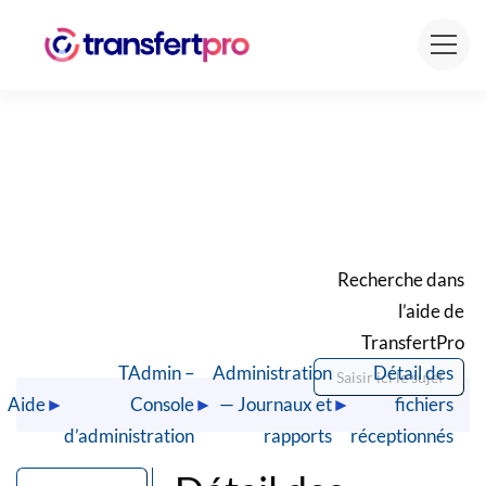
Recherche dans
l’aide de
TransfertPro
TAdmin –
Administration
Détail des
Aide
►
Console
►
— Journaux et
►
fichiers
d’administration
rapports
réceptionnés