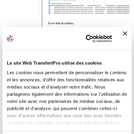
En en-tête du tableau
Rapport des envois
réceptionnés
: date de début
et date de fin de la liste des
réceptions
Le site Web TransfertPro utilise des cookies
Nombre de fichiers
Les cookies nous permettent de personnaliser le contenu
réceptionnés
: nombre de
et les annonces, d'offrir des fonctionnalités relatives aux
pièces jointes reçues
médias sociaux et d'analyser notre trafic. Nous
partageons également des informations sur l'utilisation de
Nombre de fichiers
notre site avec nos partenaires de médias sociaux, de
réceptionnés en moyenne par
publicité et d'analyse, qui peuvent combiner celles-ci
jour
: moyenne journalière de
avec d'autres informations que vous leur avez fournies
pièces jointes reçues pendant la
ou qu'ils ont collectées lors de votre utilisation de leurs
période choisie
services. Vous consentez à nos cookies si vous