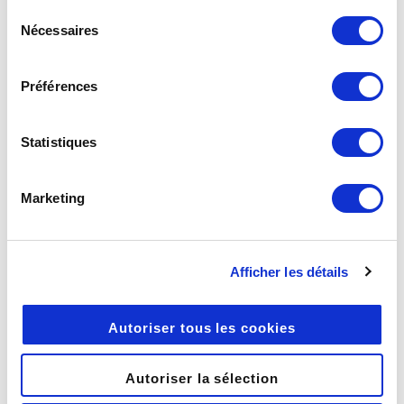
continuez à utiliser notre site Web.
Sélection
Taille des fichiers stockés
:
Nécessaires
du
taille totale en mégaoctet (Mo)
consentement
de tous les fichiers stockés dans
Préférences
son espace TransfertPro.
Taille des fichiers versionnés
:
Statistiques
taille occupée par les
différentes versions de ses
Marketing
fichiers
Taille total du stockage
utilisé
: taille des fichiers
Afficher les détails
stockés + taille des fichiers
versionnés
Autoriser tous les cookies
Top 3 des types de fichiers
stocké(s) en nombre
: liste des
Autoriser la sélection
trois types de fichier (PDF,