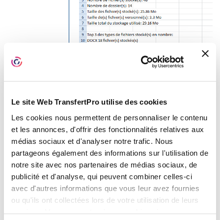
Le site Web TransfertPro utilise des cookies
Rapport des fichiers et
dossiers
: compte de
Les cookies nous permettent de personnaliser le contenu
et les annonces, d'offrir des fonctionnalités relatives aux
l’utilisateur et date du rapport
médias sociaux et d'analyser notre trafic. Nous
Nombre de fichiers stockés
:
partageons également des informations sur l'utilisation de
nombre de fichiers présents
notre site avec nos partenaires de médias sociaux, de
dans son espace TBox
publicité et d'analyse, qui peuvent combiner celles-ci
Nombre de dossiers
: nombre
avec d'autres informations que vous leur avez fournies
ou qu'ils ont collectées lors de votre utilisation de leurs
de dossiers dans son espace
services. Vous consentez à nos cookies si vous
TBox