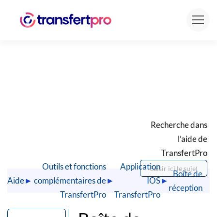
Recherche dans
l’aide de
TransfertPro
Outils et fonctions
Application
Boîte de
Aide
►
complémentaires de
►
IOS
►
réception
TransfertPro
TransfertPro