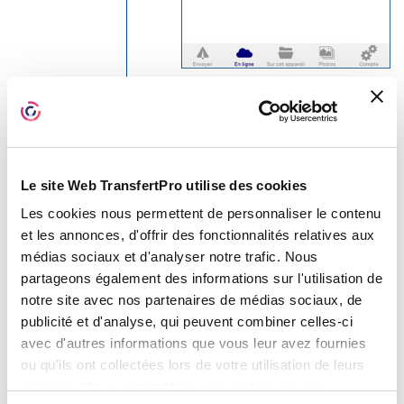
Récupération des fichiers
Les fichiers présents dans la boîte de
réception peuvent être téléchargés
ou copiés comme n’importe quel
Le site Web TransfertPro utilise des cookies
fichier :
Les cookies nous permettent de personnaliser le contenu
et les annonces, d'offrir des fonctionnalités relatives aux
Dans la boîte de réception,
médias sociaux et d'analyser notre trafic. Nous
taper sur le bouton des actions
partageons également des informations sur l'utilisation de
— les trois points à droite —
notre site avec nos partenaires de médias sociaux, de
pour accéder aux options :
publicité et d'analyse, qui peuvent combiner celles-ci
avec d'autres informations que vous leur avez fournies
ou qu'ils ont collectées lors de votre utilisation de leurs
Taper sur
Télécharger
ou
services. Vous consentez à nos cookies si vous