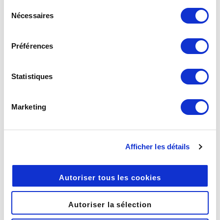
sur
Copier
:
continuez à utiliser notre site Web.
Sélection
Nécessaires
du
consentement
Préférences
Statistiques
Comme pour n’importe quel
fichier, le téléchargement
Marketing
envoie le document dans les
fichiers locaux tandis que la
copie permet de choisir le
Afficher les détails
dossier de destination.
Pour en savoir plus sur la
Autoriser tous les cookies
gestion des fichiers avec IOS
TransfertPro,
Autoriser la sélection
consulter l’article suivant de