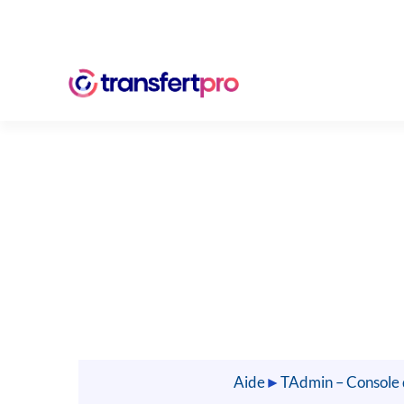
Aide
►
TAdmin – Console 