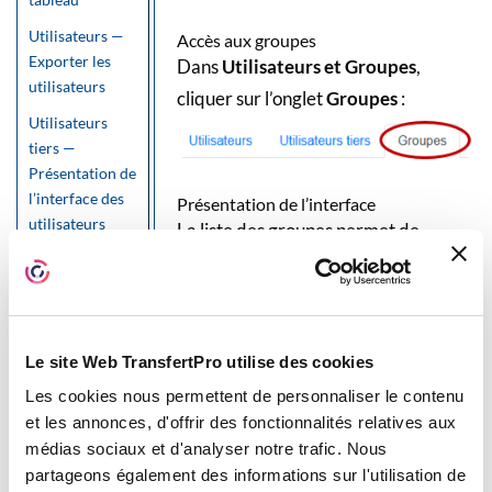
Utilisateurs —
Accès aux groupes
Exporter les
Dans
Utilisateurs et Groupes
,
utilisateurs
cliquer sur l’onglet
Groupes
:
Utilisateurs
tiers —
Présentation de
l’interface des
Présentation de l’interface
utilisateurs
La liste des groupes permet de
tiers
visualiser et modifier les membres de
Utilisateurs
chaque groupe :
tiers —
Rattacher un
utilisateur tiers
Le site Web TransfertPro utilise des cookies
Les cookies nous permettent de personnaliser le contenu
Utilisateurs
et les annonces, d'offrir des fonctionnalités relatives aux
tiers —
Colonnes de la liste des groupes
Rechercher un
médias sociaux et d'analyser notre trafic. Nous
Cocher les groupes à
utilisateur tiers
partageons également des informations sur l'utilisation de